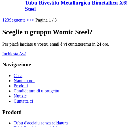
Tubu Rivestitu Metallurgicu Bimetallicu X
Steel
1
2
3
Seguente >
>>
Pagina 1 / 3
Sceglie u gruppu Womic Steel?
Per piacè lasciate u vostru email è vi cuntatteremu in 24 ore.
Inchiesta Avà
Navigazione
Casa
Nantu à noi
Prodotti
Candidatura di u prugettu
Nutizie
Cuntatta ci
Prodotti
Tubu d'acciaiu senza saldatura