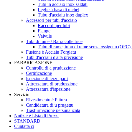
Tubi in acciaio inox saldati
Leghe à basa di nichel
Tubu d'acciaiu inox duplex
Accessori per tubi d'acciaio
Raccordi per tubi
Flange
Valvule
Tubi di rame / Barra collettrice
Tubu di rame, tubu di rame senza ossigenu (OFC)
Fusione è Acciaiu Forgiatu
Tubi d'acciaiu d'alta precisione
FABBRICAZIONE
Cuntrollu di a pruduzzione
Certificazione
Ispezione di terze parti
Attrezzatura di pruduzzione
Attrezzatura d'ispezione
Serviziu
Rivestimentu è Pittura
Candidatura di u prugettu
Trasfurmazione persunalizata
Nutizie è Lista di Prezzi
STANDARD
Cuntatta ci