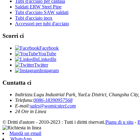
Tubi d'acciaio per caldaia
Saldati ERW Steel Pipe
Tubi d'acciaio SAW saldati
Tubi d'acciaio inox
Accessori per tubi d'acciaio
Scorri ci
Facebook
YouTube
LinkedIn
Twitter
Instagram
Cuntatta ci
Indirizzu:
Lugu Industrial Park, YueLu District, Changsha City
Telefunu:
0086-18390957568
E-mail:
sales@womicsteel.com
24 Ore in Linea
© Dritti d'autore - 2010-2023 : Tutti i diritti riservati.
Pianu di u situ
-
Mandà un email
WhatsApp