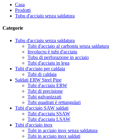
Casa
Prodotti
Tubu d'acciaiu senza saldatura
Categorie
Tubu d'acciaiu senza saldatura
Tubi d'acciaio al carboniu senza saldatura
Involucru è tubi d'acciaiu
Tubu di perforazione in acciaio
Tubi d'acciaiu in lega
Tubi d'acciaio per caldaia
Tubi di caldaia
Saldati ERW Steel Pipe
Tubi d'acciaiu ERW
Tubi di precisione
Tubi galvanizzati
Tubi quadrati è rettangulari
Tubi d'acciaio SAW saldati
Tubi d'acciaiu SSAW
Tubi d'acciaiu LSAW
Tubi d'acciaio inox
Tubi in acciaio inox senza saldatura
Tubi in acciaio inox saldati