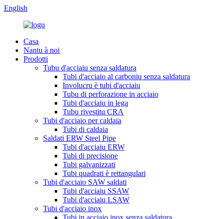
English
Casa
Nantu à noi
Prodotti
Tubu d'acciaiu senza saldatura
Tubi d'acciaio al carboniu senza saldatura
Involucru è tubi d'acciaiu
Tubu di perforazione in acciaio
Tubi d'acciaiu in lega
Tubu rivestitu CRA
Tubi d'acciaio per caldaia
Tubi di caldaia
Saldati ERW Steel Pipe
Tubi d'acciaiu ERW
Tubi di precisione
Tubi galvanizzati
Tubi quadrati è rettangulari
Tubi d'acciaio SAW saldati
Tubi d'acciaiu SSAW
Tubi d'acciaiu LSAW
Tubi d'acciaio inox
Tubi in acciaio inox senza saldatura