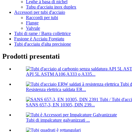
Leghe à basa di nichel
Tubu d'acciaiu inox duplex
Accessori per tubi d'acciaio
Raccordi per tubi
Flange
Valvule
Tubi di rame / Barra collettrice
Fusione è Acciaiu Forgiatu
Tubi d'acciaiu d'alta precisione
Prodotti presentati
API 5L ASTM A106 A333 o A335...
Resistenza elettrica saldata ER...
SANS 657-3, EN 10305, DIN 239...
Tubi di impalcature galvanizzati ...