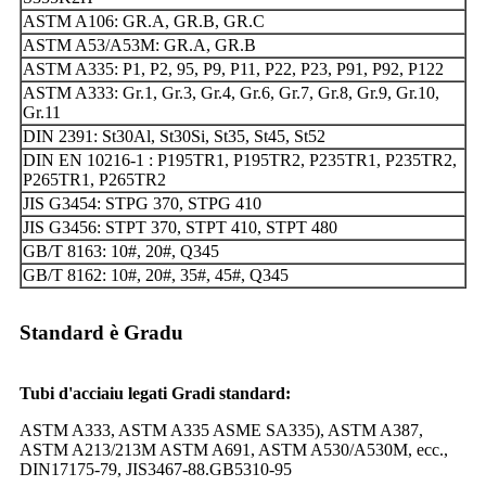
ASTM A106: GR.A, GR.B, GR.C
ASTM A53/A53M: GR.A, GR.B
ASTM A335: P1, P2, 95, P9, P11, P22, P23, P91, P92, P122
ASTM A333: Gr.1, Gr.3, Gr.4, Gr.6, Gr.7, Gr.8, Gr.9, Gr.10,
Gr.11
DIN 2391: St30Al, St30Si, St35, St45, St52
DIN EN 10216-1 : P195TR1, P195TR2, P235TR1, P235TR2,
P265TR1, P265TR2
JIS G3454: STPG 370, STPG 410
JIS G3456: STPT 370, STPT 410, STPT 480
GB/T 8163: 10#, 20#, Q345
GB/T 8162: 10#, 20#, 35#, 45#, Q345
Standard è Gradu
Tubi d'acciaiu legati Gradi standard:
ASTM A333, ASTM A335 ASME SA335), ASTM A387,
ASTM A213/213M ASTM A691, ASTM A530/A530M, ecc.,
DIN17175-79, JIS3467-88.GB5310-95