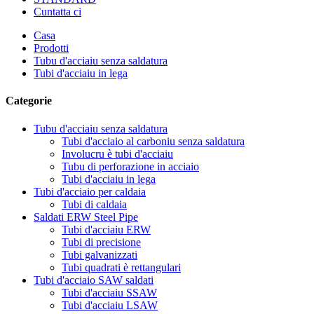
Cuntatta ci
Casa
Prodotti
Tubu d'acciaiu senza saldatura
Tubi d'acciaiu in lega
Categorie
Tubu d'acciaiu senza saldatura
Tubi d'acciaio al carboniu senza saldatura
Involucru è tubi d'acciaiu
Tubu di perforazione in acciaio
Tubi d'acciaiu in lega
Tubi d'acciaio per caldaia
Tubi di caldaia
Saldati ERW Steel Pipe
Tubi d'acciaiu ERW
Tubi di precisione
Tubi galvanizzati
Tubi quadrati è rettangulari
Tubi d'acciaio SAW saldati
Tubi d'acciaiu SSAW
Tubi d'acciaiu LSAW