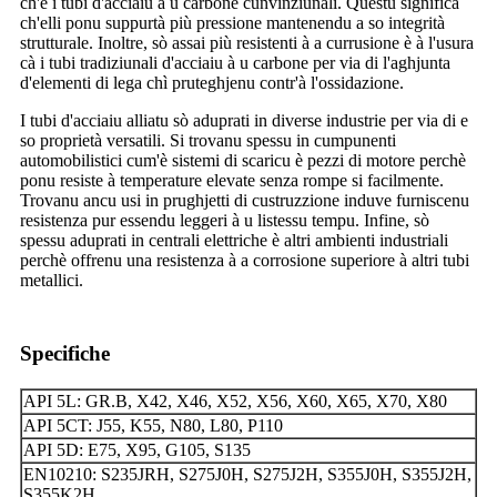
ch'è i tubi d'acciaiu à u carbone cunvinziunali. Questu significa
ch'elli ponu suppurtà più pressione mantenendu a so integrità
strutturale. Inoltre, sò assai più resistenti à a currusione è à l'usura
cà i tubi tradiziunali d'acciaiu à u carbone per via di l'aghjunta
d'elementi di lega chì pruteghjenu contr'à l'ossidazione.
I tubi d'acciaiu alliatu sò aduprati in diverse industrie per via di e
so proprietà versatili. Si trovanu spessu in cumpunenti
automobilistici cum'è sistemi di scaricu è pezzi di motore perchè
ponu resiste à temperature elevate senza rompe si facilmente.
Trovanu ancu usi in prughjetti di custruzzione induve furniscenu
resistenza pur essendu leggeri à u listessu tempu. Infine, sò
spessu aduprati in centrali elettriche è altri ambienti industriali
perchè offrenu una resistenza à a corrosione superiore à altri tubi
metallici.
Specifiche
API 5L: GR.B, X42, X46, X52, X56, X60, X65, X70, X80
API 5CT: J55, K55, N80, L80, P110
API 5D: E75, X95, G105, S135
EN10210: S235JRH, S275J0H, S275J2H, S355J0H, S355J2H,
S355K2H