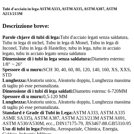
Tubi d'acciaiu in lega ASTM A333, ASTM A335, ASTM A387, ASTM
A213/213M
Descrizzione breve:
Parole chjave di tubi di lega:
Tubi d'acciaio legati senza saldatura,
Tubu in lega di nichel, Tubu in lega di Monel, Tubu in lega di
Inconel, Tubu in lega di Hastelloy, tubu in lega, tubu in acciaio
legato, tubu in acciaio legato senza saldatura
Dimensione di i tubi in lega senza saldatura:
Diametru esternu:
1/8″ ~ 26″
Spessore di u muru:
SCH 30, 40, 60, 80, 120, 140, 160, XS, XXS,
STD
Lunghezza:
Aleatoriu unicu, Aleatoriu doppiu, Lunghezza massima
di tagliu pò esse persunalizata.
Dimensione di i tubi di lega saldati:
Diametru esternu: 6-720MM
Spessore di u muru:
0,5-120 MM
Lunghezza:
Aleatoriu unicu, Aleatoriu doppiu, Lunghezza massima
di tagliu pò esse persunalizata.
Standard è Grade di Tubi in Lega:
ASTM A333, ASTM A335
ASME SA335), ASTM A387, ASTM A213/213M ASTM A691,
ASTM A530/A530M, ecc., DIN17175-79, JIS3467-88.GB5310-95
Usu di tubi in lega:
Petroliu, Aerospaziale, Chimica, Energia,