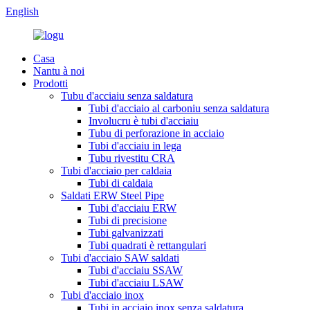
English
Casa
Nantu à noi
Prodotti
Tubu d'acciaiu senza saldatura
Tubi d'acciaio al carboniu senza saldatura
Involucru è tubi d'acciaiu
Tubu di perforazione in acciaio
Tubi d'acciaiu in lega
Tubu rivestitu CRA
Tubi d'acciaio per caldaia
Tubi di caldaia
Saldati ERW Steel Pipe
Tubi d'acciaiu ERW
Tubi di precisione
Tubi galvanizzati
Tubi quadrati è rettangulari
Tubi d'acciaio SAW saldati
Tubi d'acciaiu SSAW
Tubi d'acciaiu LSAW
Tubi d'acciaio inox
Tubi in acciaio inox senza saldatura