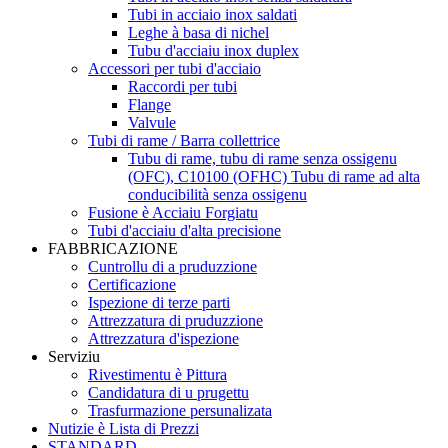
Tubi in acciaio inox saldati
Leghe à basa di nichel
Tubu d'acciaiu inox duplex
Accessori per tubi d'acciaio
Raccordi per tubi
Flange
Valvule
Tubi di rame / Barra collettrice
Tubu di rame, tubu di rame senza ossigenu
(OFC), C10100 (OFHC) Tubu di rame ad alta
conducibilità senza ossigenu
Fusione è Acciaiu Forgiatu
Tubi d'acciaiu d'alta precisione
FABBRICAZIONE
Cuntrollu di a pruduzzione
Certificazione
Ispezione di terze parti
Attrezzatura di pruduzzione
Attrezzatura d'ispezione
Serviziu
Rivestimentu è Pittura
Candidatura di u prugettu
Trasfurmazione persunalizata
Nutizie è Lista di Prezzi
STANDARD