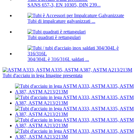
SANS 657-3, EN 10305, DIN 239...
Tubi di impalcature galvanizzati ...
Tubi quadrati è rettangulari
304/304L è 316/316L saldati ...